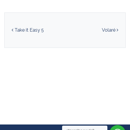
Navegación de entradas
Take it Easy 5
Volaré