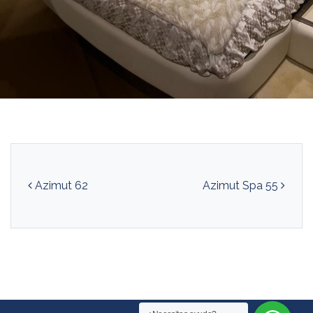
Navegación de entradas
Azimut 62
Azimut Spa 55