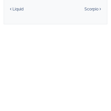
Navegación de entradas
Liquid
Scorpio