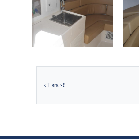
Navegación de ent
Tiara 38