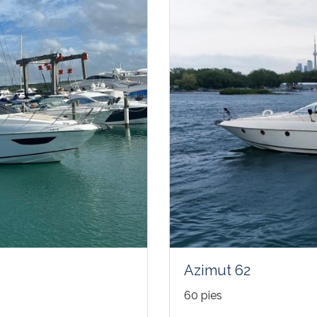
Azimut 62
60 pies