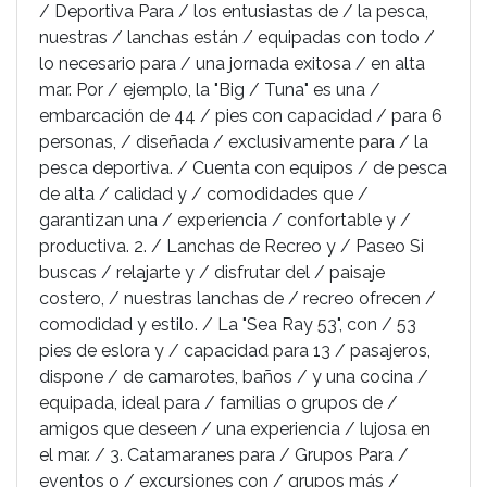
/ Deportiva Para / los entusiastas de / la pesca,
nuestras / lanchas están / equipadas con todo /
lo necesario para / una jornada exitosa / en alta
mar. Por / ejemplo, la "Big / Tuna" es una /
embarcación de 44 / pies con capacidad / para 6
personas, / diseñada / exclusivamente para / la
pesca deportiva. / Cuenta con equipos / de pesca
de alta / calidad y / comodidades que /
garantizan una / experiencia / confortable y /
productiva. 2. / Lanchas de Recreo y / Paseo Si
buscas / relajarte y / disfrutar del / paisaje
costero, / nuestras lanchas de / recreo ofrecen /
comodidad y estilo. / La "Sea Ray 53", con / 53
pies de eslora y / capacidad para 13 / pasajeros,
dispone / de camarotes, baños / y una cocina /
equipada, ideal para / familias o grupos de /
amigos que deseen / una experiencia / lujosa en
el mar. / 3. Catamaranes para / Grupos Para /
eventos o / excursiones con / grupos más /