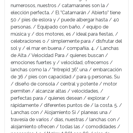
numerosos, nuestros / catamaranes son la /
elección perfecta. / El "Catamarán / Abierto" tiene
50 / pies de eslora y / puede albergar hasta / 40
personas. / Equipado con baño, / equipo de
música y / dos motores, es / ideal para fiestas, /
celebraciones o / simplemente para / disfrutar del
sol y / el mar en buena / compañía. 4. / Lanchas
de Alta / Velocidad Para / quienes buscan /
emociones fuertes y / velocidad, ofrecemos /
lanchas como la / "Intrepid 36", una / embarcación
de 36 / pies con capacidad / para 9 personas. Su
/ diseño de consola / central y potente / motor
permiten / alcanzar altas / velocidades, /
perfectas para / quienes desean / explorar /
rápidamente / diferentes puntos de / la costa. 5. /
Lanchas con / Alojamiento Si / planeas una /
travesía de varios / días, nuestras / lanchas con /
alojamiento ofrecen / todas las / comodidades /