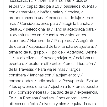
necesarias. La / "Azimut 86", con 86 / pies de
eslora y / capacidad para 16 / pasajeros, cuenta /
con camarotes, / baños, sala y / cocina, /
proporcionando una / experiencia de lujo / en el
mar. / Consideraciones para / Elegir la Lancha /
Ideal Al / seleccionar la / lancha adecuada para /
tu aventura, ten en / cuenta los / siguientes
aspectos: / Número de / Pasajeros: / Asegúrate
de que la / capacidad de la / lancha se ajuste al /
tamaño de tu grupo. / Tipo de / Actividad: Define
si / tu objetivo es / pescar, relajarte, / celebrar un
evento o / explorar diferentes / áreas. Duración /
de la Travesía: / Para viajes más / largos,
considera / lanchas con / alojamiento y /
comodidades / adicionales. / Presupuesto: Evalúa
/ las opciones que se / ajusten a tu / presupuesto
sin / comprometer la / calidad de la / experiencia.
En / La Romana Charters, / nos enorgullece /
ofrecer una flota / diversa y bien / equipada para